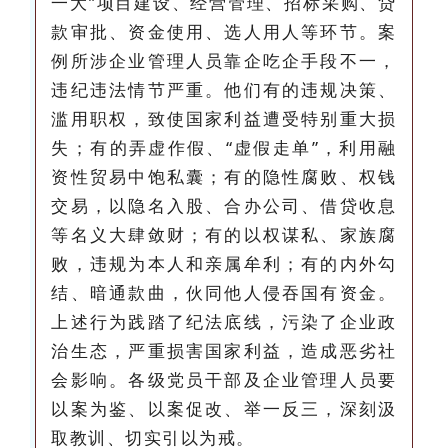
一大”项目建设、经营管理、招标采购、贷
款审批、资金使用、选人用人等环节。案
例所涉企业管理人员靠企吃企手段不一，
违纪违法情节严重。他们有的违规决策、
滥用职权，致使国家利益遭受特别重大损
失；有的弄虚作假、“虚假走单”，利用融
资性贸易中饱私囊；有的隐性腐败、权钱
交易，以隐名入股、合办公司、借贷收息
等名义大肆敛财；有的以权谋私、家族腐
败，违规为本人和亲属牟利；有的内外勾
结、暗通款曲，伙同他人侵吞国有资金。
上述行为践踏了纪法底线，污染了企业政
治生态，严重损害国家利益，造成恶劣社
会影响。各级党员干部及企业管理人员要
以案为鉴、以案促改、举一反三，深刻汲
取教训、切实引以为戒。