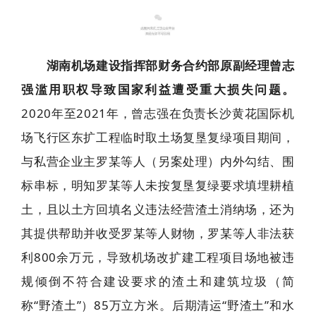
2
湖南机场建设指挥部财务合约部原副经理曾志
强滥用职权导致国家利益遭受重大损失问题。
2020年至2021年，曾志强在负责长沙黄花国际机
场飞行区东扩工程临时取土场复垦复绿项目期间，
与私营企业主罗某等人（另案处理）内外勾结、围
标串标，明知罗某等人未按复垦复绿要求填埋耕植
土，且以土方回填名义违法经营渣土消纳场，还为
其提供帮助并收受罗某等人财物，罗某等人非法获
利800余万元，导致机场改扩建工程项目场地被违
规倾倒不符合建设要求的渣土和建筑垃圾（简
称“野渣土”）85万立方米。后期清运“野渣土”和水