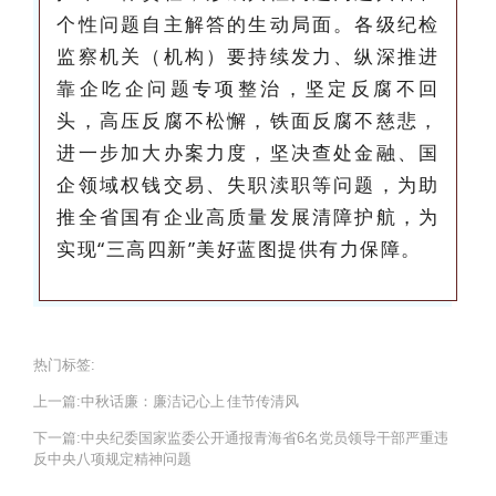
个性问题自主解答的生动局面。各级纪检
监察机关（机构）要持续发力、纵深推进
靠企吃企问题专项整治，坚定反腐不回
头，高压反腐不松懈，铁面反腐不慈悲，
进一步加大办案力度，坚决查处金融、国
企领域权钱交易、失职渎职等问题，为助
推全省国有企业高质量发展清障护航，为
实现“三高四新”美好蓝图提供有力保障。
热门标签:
上一篇:
中秋话廉：廉洁记心上 佳节传清风
下一篇:
中央纪委国家监委公开通报青海省6名党员领导干部​严重违
反中央八项规定精神问题